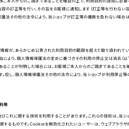
客様ご本人からのご請求であることを確認の上で、利用目的の達成に必要
内容の訂正等を行い、その旨をお客様に通知します（訂正等を行わない
報保護法その他の法令により、当ショップが訂正等の義務を負わない場合は
人情報が、あらかじめ公表された利用目的の範囲を超えて取り扱われて
由により、個人情報保護法の定めに基づきその利用の停止又は消去（以下
あることが判明した場合には、お客様ご本人からのご請求であることを
す。但し、個人情報保護法その他の法令により、当ショップが利用停止等
の利用
kie及びこれに類する技術を利用することがあります。これらの技術は、当
するものです。Cookieを無効化されたいユーザーは、ウェブブラウザの