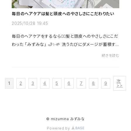
毎日のヘアケアは髪と頭皮へのやさしさにこだわりたい
2025/10/28 19:45
毎日のヘアケアをするなら💆‍♀️髪と頭皮へのやさしさにこだ
わった 「みずみな」 🛁✨🌱 洗うたびにダメージが蓄積す
るケアはもう卒業❣💖 気持ちいい洗い心地だけでなく、
続きを読む
洗った後の髪と頭皮のコンディションに...
次
1
2
3
4
5
6
7
8
9
>>
© mizumina みずみな
Powered by