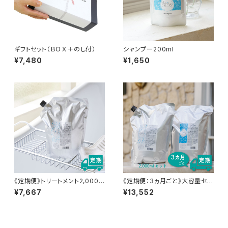
ギフトセット（ＢＯＸ＋のし付）
シャンプー200ml
¥7,480
¥1,650
《定期便》トリートメント2,000m
《定期便：3ヵ月ごと》大容量セッ
l
ト 各2,000ml
¥7,667
¥13,552