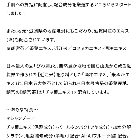
手肌への負担に配慮し、配合成分を厳選するところからスタート
しました。
また、地元・滋賀県の地産地消にもこだわり、滋賀県産のエキス
(※)も配合されています。
※朝宮茶／茶葉エキス、近江米／コメヌカエキス・酒粕エキス
日本最大の湖「びわ湖」と、自然豊かな地を囲む山脈から成る滋
賀県で作られた【近江米】を原料とした「酒粕エキス」「米ぬかエ
キス」と、日本五大銘茶として知られる日本最古級の茶葉産地、
朝宮の【朝宮茶】の「チャ葉エキス」を配合しています。
～おもな特長～
＊シャンプー／
チャ葉エキス〔保湿成分〕・パールタンパク〔ツヤ成分〕・加水分解
ケラチン〔毛髪補修成分（羊毛）〕配合・AHA（フルーツ酸）配合。