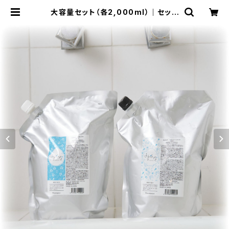
大容量セット（各2,000ml）｜セット
でお得・送料無料 | mizumina みず
みな